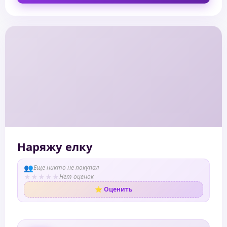
Наряжу елку
👥
Еще никто не покупал
★
★
★
★
★
Нет оценок
⭐ Оценить