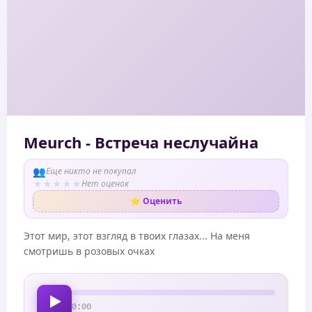
Meurch - Встреча неслучайна
👥
Еще никто не покупал
★
★
★
★
★
Нет оценок
⭐ Оценить
Этот мир, этот взгляд в твоих глазах... На меня
смотришь в розовых очках
0:00