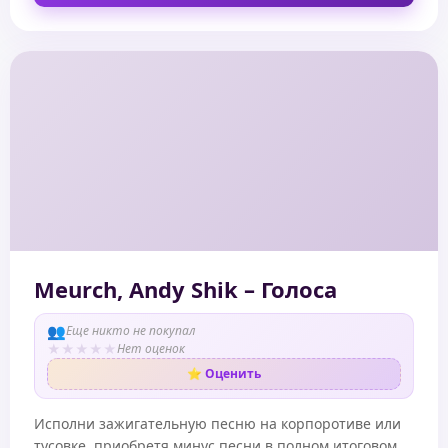
Meurch, Andy Shik – Голоса
👥
Еще никто не покупал
★
★
★
★
★
Нет оценок
⭐ Оценить
Исполни зажигательную песню на корпоротиве или
тусовке, приобретя минус песни в полном итоговом