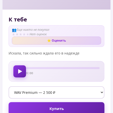
К тебе
👥
Еще никто не покупал
★
★
★
★
★
Нет оценок
⭐ Оценить
Искала, так сильно ждала его в надежде
0:00
Купить